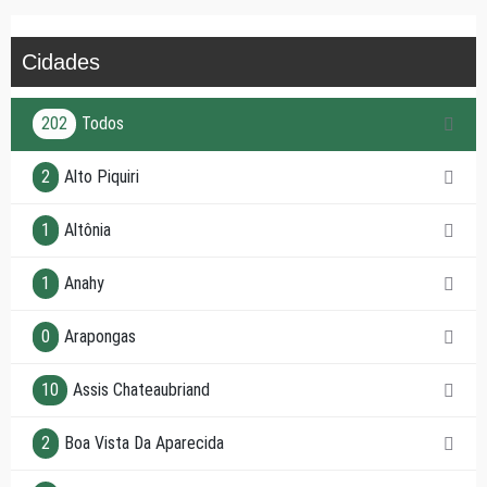
Cidades
202
Todos
2
Alto Piquiri
1
Altônia
1
Anahy
0
Arapongas
10
Assis Chateaubriand
2
Boa Vista Da Aparecida