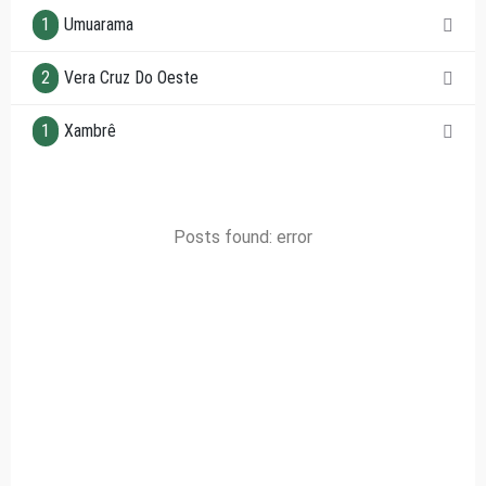
1
Umuarama
2
Vera Cruz Do Oeste
1
Xambrê
Posts found: error