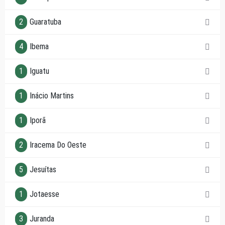
2
Guaratuba
4
Ibema
1
Iguatu
1
Inácio Martins
1
Iporã
2
Iracema Do Oeste
5
Jesuítas
1
Jotaesse
3
Juranda