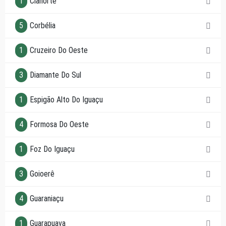
1
Cianorte
5
Corbélia
1
Cruzeiro Do Oeste
3
Diamante Do Sul
1
Espigão Alto Do Iguaçu
4
Formosa Do Oeste
1
Foz Do Iguaçu
3
Goioerê
4
Guaraniaçu
1
Guarapuava