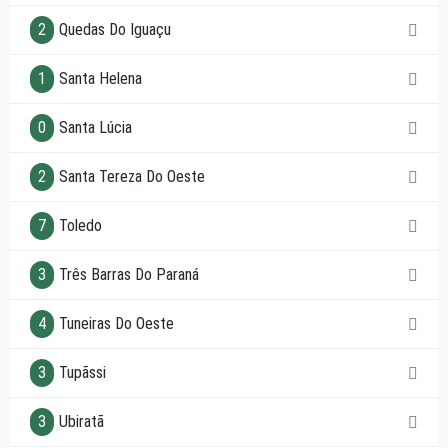
2
Quedas Do Iguaçu
1
Santa Helena
0
Santa Lúcia
2
Santa Tereza Do Oeste
7
Toledo
3
Três Barras Do Paraná
4
Tuneiras Do Oeste
3
Tupãssi
3
Ubiratã