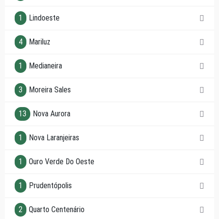
1
Lindoeste
4
Mariluz
1
Medianeira
3
Moreira Sales
13
Nova Aurora
1
Nova Laranjeiras
1
Ouro Verde Do Oeste
1
Prudentópolis
2
Quarto Centenário