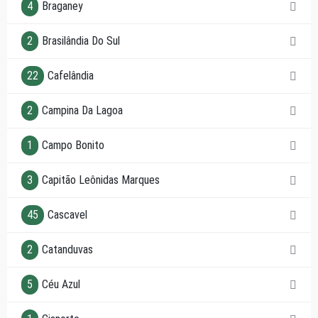
4
Braganey
2
Brasilândia Do Sul
22
Cafelândia
2
Campina Da Lagoa
1
Campo Bonito
3
Capitão Leônidas Marques
45
Cascavel
2
Catanduvas
5
Céu Azul