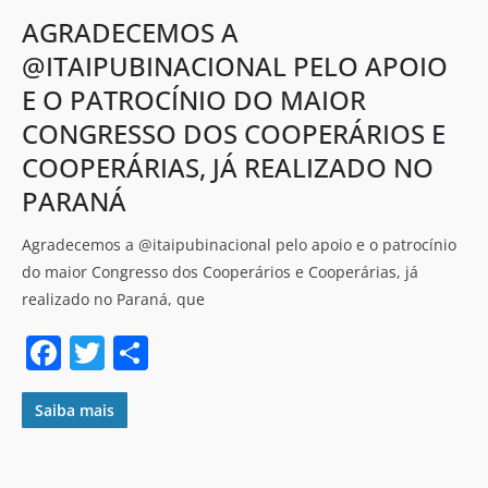
k
AGRADECEMOS A
@ITAIPUBINACIONAL PELO APOIO
E O PATROCÍNIO DO MAIOR
CONGRESSO DOS COOPERÁRIOS E
COOPERÁRIAS, JÁ REALIZADO NO
PARANÁ
Agradecemos a @itaipubinacional pelo apoio e o patrocínio
do maior Congresso dos Cooperários e Cooperárias, já
realizado no Paraná, que
F
T
S
a
w
h
c
itt
ar
Saiba mais
e
er
e