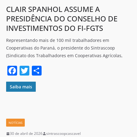
CLAIR SPANHOL ASSUME A
PRESIDÊNCIA DO CONSELHO DE
INVESTIMENTOS DO FI-FGTS
Representando mais de 100 mil trabalhadores em
Cooperativas do Paraná, o presidente do Sintrascoop
(Sindicato dos Trabalhadores em Cooperativas Agrícolas,
F
T
S
a
w
h
c
itt
ar
Saiba mais
e
er
e
b
o
NOTÍCIAS
o
30 de abril de 2026
sintrascoopcascavel