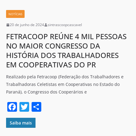
b
o
NOTÍCIAS
o
20 de junho de 2024
sintrascoopcascavel
k
FETRACOOP REÚNE 4 MIL PESSOAS
NO MAIOR CONGRESSO DA
HISTÓRIA DOS TRABALHADORES
EM COOPERATIVAS DO PR
Realizado pela Fetracoop (Federação dos Trabalhadores e
Trabalhadoras Celetistas em Cooperativas no Estado do
Paraná), o Congresso dos Cooperários e
F
T
S
a
w
h
c
itt
ar
Saiba mais
e
er
e