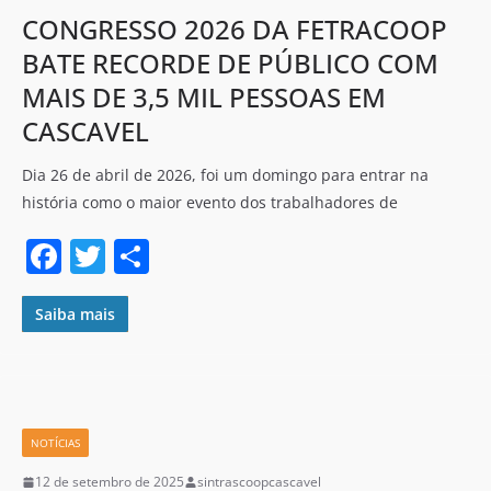
k
CONGRESSO 2026 DA FETRACOOP
BATE RECORDE DE PÚBLICO COM
MAIS DE 3,5 MIL PESSOAS EM
CASCAVEL
Dia 26 de abril de 2026, foi um domingo para entrar na
história como o maior evento dos trabalhadores de
F
T
S
a
w
h
c
itt
ar
Saiba mais
e
er
e
b
o
NOTÍCIAS
o
12 de setembro de 2025
sintrascoopcascavel