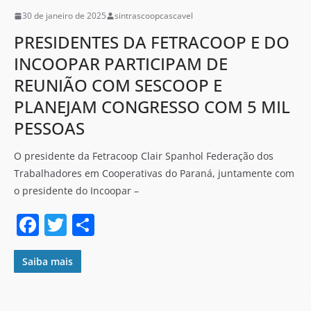
o
30 de janeiro de 2025
sintrascoopcascavel
k
PRESIDENTES DA FETRACOOP E DO
INCOOPAR PARTICIPAM DE
REUNIÃO COM SESCOOP E
PLANEJAM CONGRESSO COM 5 MIL
PESSOAS
O presidente da Fetracoop Clair Spanhol Federação dos
Trabalhadores em Cooperativas do Paraná, juntamente com
o presidente do Incoopar –
F
T
S
a
w
h
c
itt
ar
Saiba mais
e
er
e