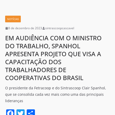
b
o
NOTÍCIAS
o
8 de dezembro de 2023
sintrascoopcascavel
k
EM AUDIÊNCIA COM O MINISTRO
DO TRABALHO, SPANHOL
APRESENTA PROJETO QUE VISA A
CAPACITAÇÃO DOS
TRABALHADORES DE
COOPERATIVAS DO BRASIL
O presidente da Fetracoop e do Sintrascoop Clair Spanhol,
que se consolida cada vez mais como uma das principais
lideranças
F
T
S