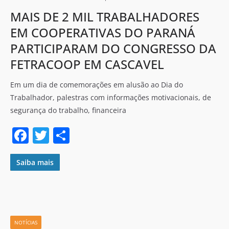
k
MAIS DE 2 MIL TRABALHADORES
EM COOPERATIVAS DO PARANÁ
PARTICIPARAM DO CONGRESSO DA
FETRACOOP EM CASCAVEL
Em um dia de comemorações em alusão ao Dia do
Trabalhador, palestras com informações motivacionais, de
segurança do trabalho, financeira
F
T
S
a
w
h
c
itt
ar
Saiba mais
e
er
e
b
o
NOTÍCIAS