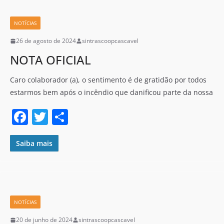
b
o
NOTÍCIAS
o
26 de agosto de 2024
sintrascoopcascavel
k
NOTA OFICIAL
Caro colaborador (a), o sentimento é de gratidão por todos
estarmos bem após o incêndio que danificou parte da nossa
F
T
S
a
w
h
c
itt
ar
Saiba mais
e
er
e
b
o
NOTÍCIAS
o
20 de junho de 2024
sintrascoopcascavel