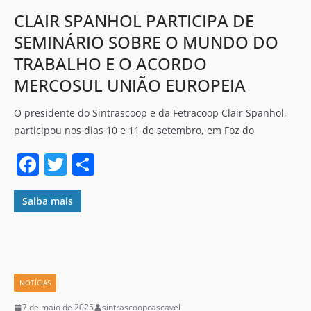
k
CLAIR SPANHOL PARTICIPA DE
SEMINÁRIO SOBRE O MUNDO DO
TRABALHO E O ACORDO
MERCOSUL UNIÃO EUROPEIA
O presidente do Sintrascoop e da Fetracoop Clair Spanhol,
participou nos dias 10 e 11 de setembro, em Foz do
F
T
S
a
w
h
c
itt
ar
Saiba mais
e
er
e
b
o
NOTÍCIAS
o
7 de maio de 2025
sintrascoopcascavel