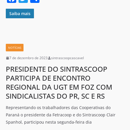
a
w
h
c
itt
ar
Saiba mais
e
er
e
b
o
NOTÍCIAS
o
7 de dezembro de 2023
sintrascoopcascavel
k
PRESIDENTE DO SINTRASCOOP
PARTICIPA DE ENCONTRO
REGIONAL DA UGT EM FOZ COM
SINDICALISTAS DO PR, SC E RS
Representando os trabalhadores das Cooperativas do
Paraná o presidente da Fetracoop e do Sintrascoop Clair
Spanhol, participou nesta segunda-feira dia