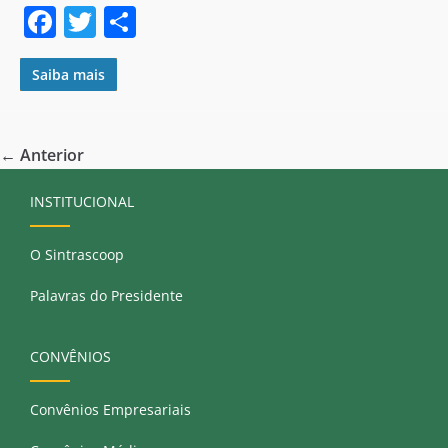
F
T
S
a
w
h
c
itt
ar
Saiba mais
e
er
e
b
← Anterior
o
INSTITUCIONAL
o
k
O Sintrascoop
Palavras do Presidente
CONVÊNIOS
Convênios Empresariais