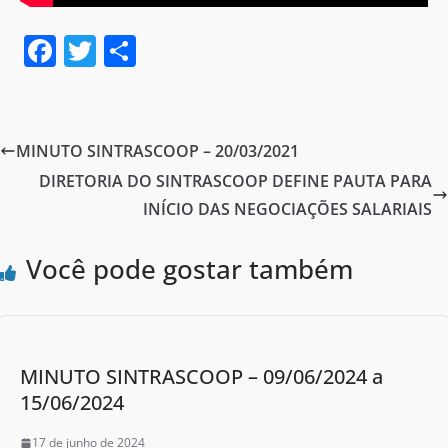
F
T
S
a
w
h
c
itt
ar
e
er
e
MINUTO SINTRASCOOP – 20/03/2021
b
DIRETORIA DO SINTRASCOOP DEFINE PAUTA PARA
o
INÍCIO DAS NEGOCIAÇÕES SALARIAIS
o
Você pode gostar também
k
MINUTO SINTRASCOOP – 09/06/2024 a
15/06/2024
17 de junho de 2024