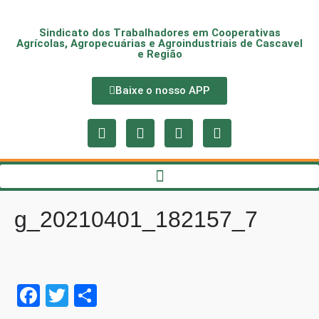
Sindicato dos Trabalhadores em Cooperativas
Agrícolas, Agropecuárias e Agroindustriais de Cascavel
e Região
Baixe o nosso APP
g_20210401_182157_7
Fa
T
S
ce
wi
ha