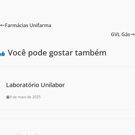
a
w
h
c
itt
ar
e
er
e
Farmácias Unifarma
b
GVL Gás
o
o
Você pode gostar também
k
Laboratório Unilabor
9 de maio de 2025