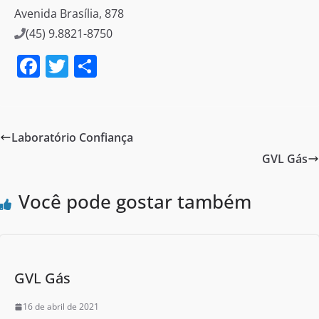
Avenida Brasília, 878
(45) 9.8821-8750
F
T
S
a
w
h
c
itt
ar
e
er
e
Laboratório Confiança
b
GVL Gás
o
o
Você pode gostar também
k
GVL Gás
16 de abril de 2021