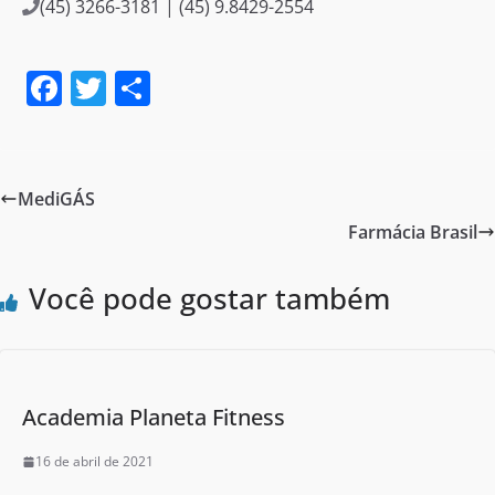
(45) 3266-3181 | (45) 9.8429-2554
F
T
S
a
w
h
c
itt
ar
e
er
e
MediGÁS
b
Farmácia Brasil
o
o
Você pode gostar também
k
Academia Planeta Fitness
16 de abril de 2021