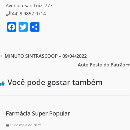
Avenida São Luiz, 777
(44) 9.9852-0714
F
T
S
a
w
h
c
itt
ar
e
er
e
MINUTO SINTRASCOOP – 09/04/2022
b
Auto Posto do Patrão
o
o
Você pode gostar também
k
Farmácia Super Popular
23 de maio de 2025