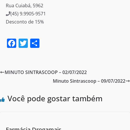
Rua Cuiabá, 5962
(45) 9.9905-9571
Desconto de 15%
F
T
S
a
w
h
c
itt
ar
e
er
e
MINUTO SINTRASCOOP – 02/07/2022
b
Minuto Sintrascoop – 09/07/2022
o
o
Você pode gostar também
k
Farmácia Drogamais