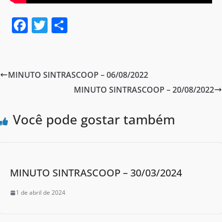
F
T
S
a
w
h
c
itt
ar
e
er
e
MINUTO SINTRASCOOP – 06/08/2022
b
MINUTO SINTRASCOOP – 20/08/2022
o
o
Você pode gostar também
k
MINUTO SINTRASCOOP – 30/03/2024
1 de abril de 2024