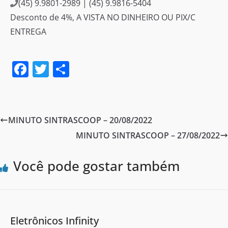
(45) 9.9801-2989 | (45) 9.9816-5404
Desconto de 4%, A VISTA NO DINHEIRO OU PIX/C
ENTREGA
F
T
S
a
w
h
c
itt
ar
e
er
e
MINUTO SINTRASCOOP – 20/08/2022
b
MINUTO SINTRASCOOP – 27/08/2022
o
o
Você pode gostar também
k
Eletrônicos Infinity