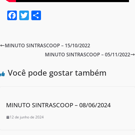
F
T
S
a
w
h
c
itt
ar
e
er
e
MINUTO SINTRASCOOP – 15/10/2022
b
MINUTO SINTRASCOOP – 05/11/2022
o
o
Você pode gostar também
k
MINUTO SINTRASCOOP – 08/06/2024
12 de junho de 2024