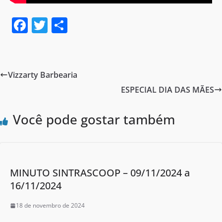
F
T
S
a
w
h
c
itt
ar
e
er
e
Vizzarty Barbearia
b
ESPECIAL DIA DAS MÃES
o
o
Você pode gostar também
k
MINUTO SINTRASCOOP – 09/11/2024 a
16/11/2024
18 de novembro de 2024