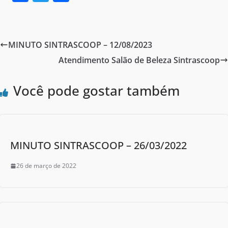
a
w
h
c
itt
ar
e
er
e
MINUTO SINTRASCOOP – 12/08/2023
b
Atendimento Salão de Beleza Sintrascoop
o
o
Você pode gostar também
k
MINUTO SINTRASCOOP – 26/03/2022
26 de março de 2022