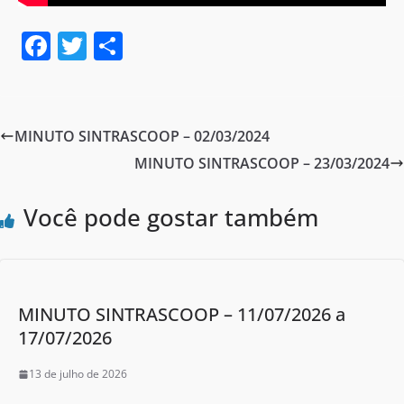
F
T
S
a
w
h
c
itt
ar
e
er
e
MINUTO SINTRASCOOP – 02/03/2024
b
MINUTO SINTRASCOOP – 23/03/2024
o
o
Você pode gostar também
k
MINUTO SINTRASCOOP – 11/07/2026 a
17/07/2026
13 de julho de 2026