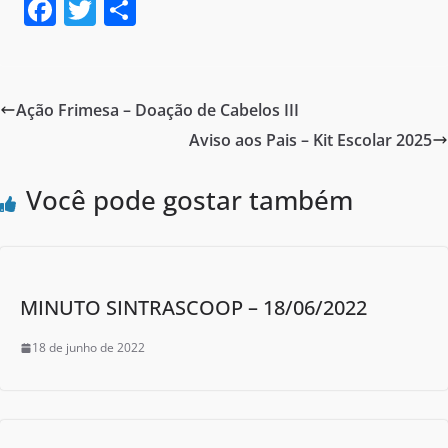
F
T
S
a
w
h
c
itt
ar
e
er
e
Ação Frimesa – Doação de Cabelos III
b
Aviso aos Pais – Kit Escolar 2025
o
o
Você pode gostar também
k
MINUTO SINTRASCOOP – 18/06/2022
18 de junho de 2022