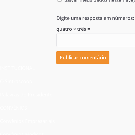
Salvar meus dados neste nave
Digite uma resposta em números:
quatro × três =
INSTITUCIONAL
O Sintrascoop
Palavras do Presidente
CONVÊNIOS
Convênios Empresariais
Convênios Médicos