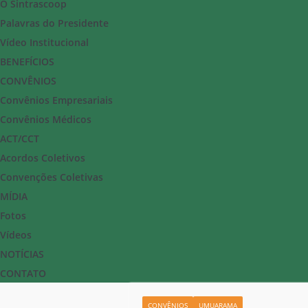
O Sintrascoop
Palavras do Presidente
Vídeo Institucional
BENEFÍCIOS
CONVÊNIOS
Convênios Empresariais
Convênios Médicos
ACT/CCT
Acordos Coletivos
Convenções Coletivas
MÍDIA
Fotos
Vídeos
NOTÍCIAS
CONTATO
CONVÊNIOS
UMUARAMA