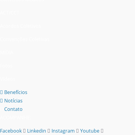
ACT/CCT
Acordos Coletivos
Convenções Coletivas
MÍDIA
Fotos
Vídeos
Benefícios
Notícias
Contato
ACOMPANHE:
Facebook
Linkedin
Instagram
Youtube