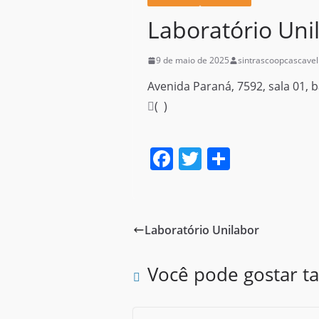
Laboratório Uni
9 de maio de 2025
sintrascoopcascavel
Avenida Paraná, 7592, sala 01, ba
( )
F
T
S
a
w
h
c
itt
ar
e
er
e
Laboratório Unilabor
b
o
Você pode gostar 
o
k