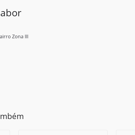
labor
irro Zona III
também