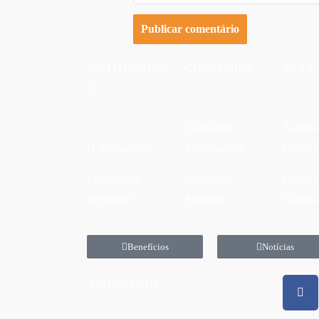
INSTITUCIONA
CONVÊNIOS
ACT/C
L
Convênios
Acordo
O Sintrascoop
Empresariais
Coletiv
Palavras do
Convênios
Conven
Presidente
Médicos
Coletiv
Benefícios
Notícias
ACOMPANHE: