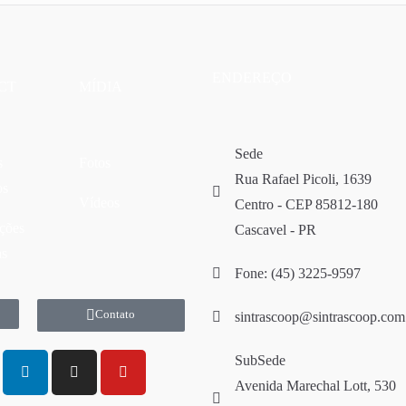
ENDEREÇO
CT
MÍDIA
Sede
s
Fotos
Rua Rafael Picoli, 1639
os
Vídeos
Centro - CEP 85812-180
ções
Cascavel - PR
as
Fone: (45) 3225-9597
Contato
sintrascoop@sintrascoop.com
SubSede
Avenida Marechal Lott, 530