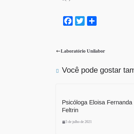
Fa
T
S
ce
wi
ha
bo
tte
re
ok
r
Laboratório Unilabor
Você pode gostar t
Psicóloga Eloisa Fernanda
Feltrin
5 de julho de 2021