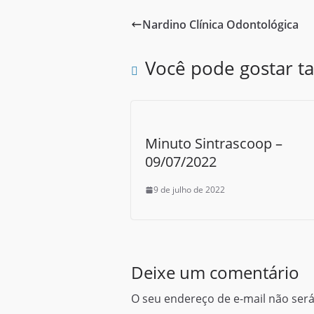
e
i
h
Nardino Clínica Odontológica
b
t
a
o
t
r
Você pode gostar 
o
e
e
k
r
Minuto Sintrascoop –
09/07/2022
9 de julho de 2022
Deixe um comentário
O seu endereço de e-mail não será