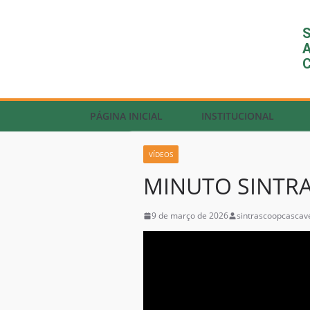
S
A
C
PÁGINA INICIAL
INSTITUCIONAL
VÍDEOS
MINUTO SINTRAS
9 de março de 2026
sintrascoopcascav