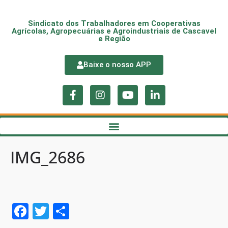
Sindicato dos Trabalhadores em Cooperativas
Agrícolas, Agropecuárias e Agroindustriais de Cascavel
e Região
Baixe o nosso APP
IMG_2686
F
T
S
a
w
h