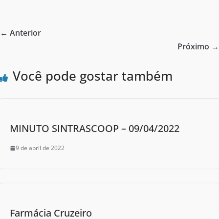
c
itt
ar
e
er
e
← Anterior
b
Próximo →
o
Você pode gostar também
o
k
MINUTO SINTRASCOOP – 09/04/2022
9 de abril de 2022
Farmácia Cruzeiro