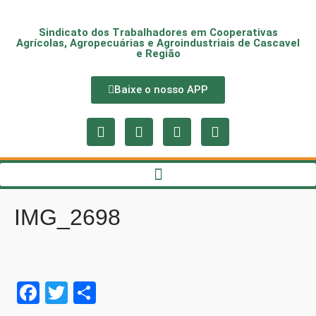
Sindicato dos Trabalhadores em Cooperativas
Agrícolas, Agropecuárias e Agroindustriais de Cascavel
e Região
Baixe o nosso APP
IMG_2698
Fa
T
S
ce
wi
ha