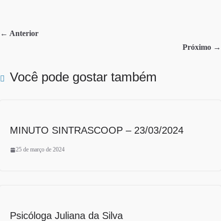
bo
tte
re
ok
r
← Anterior
Próximo →
Você pode gostar também
MINUTO SINTRASCOOP – 23/03/2024
25 de março de 2024
Psicóloga Juliana da Silva