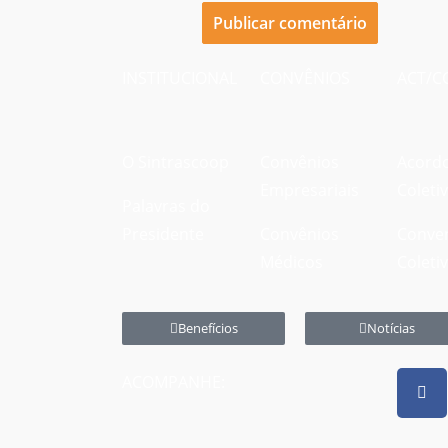
INSTITUCIONAL
CONVÊNIOS
ACT/C
O Sintrascoop
Convênios
Acord
Empresariais
Coleti
Palavras do
Presidente
Convênios
Conve
Médicos
Coleti
Benefícios
Notícias
ACOMPANHE: