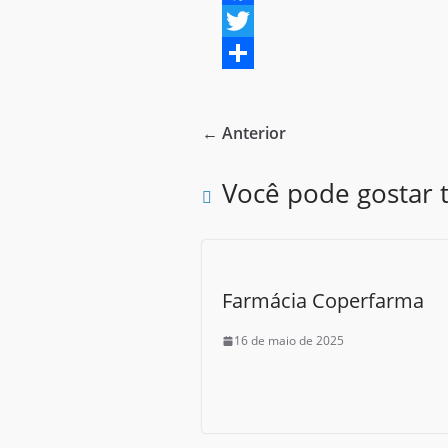
F
a
T
c
w
S
e
i
h
← Anterior
b
t
a
o
t
r
Você pode gostar
o
e
e
k
r
Farmácia Coperfarma
16 de maio de 2025