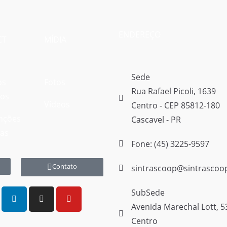
ENDEREÇO
CT
MÍDIA
Sede
os
Fotos
Rua Rafael Picoli, 1639
vos
Vídeos
Centro - CEP 85812-180
nções
Cascavel - PR
vas
Fone: (45) 3225-9597
Contato
sintrascoop@sintrascoo
SubSede
Avenida Marechal Lott, 5
Centro