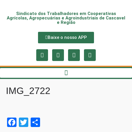
Sindicato dos Trabalhadores em Cooperativas
Agrícolas, Agropecuárias e Agroindustriais de Cascavel
e Região
Baixe o nosso APP
IMG_2722
Fa
T
S
ce
wi
ha