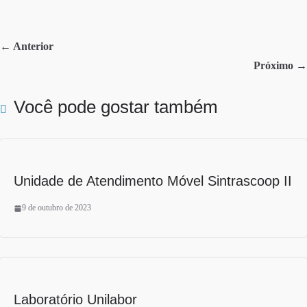
bo
tte
re
ok
r
← Anterior
Próximo →
Você pode gostar também
Unidade de Atendimento Móvel Sintrascoop II
9 de outubro de 2023
Laboratório Unilabor