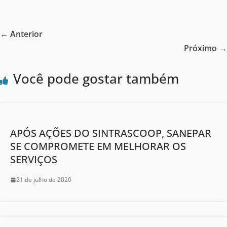
c
itt
ar
e
er
e
← Anterior
b
Próximo →
o
Você pode gostar também
o
k
APÓS AÇÕES DO SINTRASCOOP, SANEPAR
SE COMPROMETE EM MELHORAR OS
SERVIÇOS
21 de julho de 2020