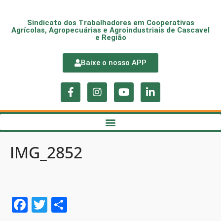
Sindicato dos Trabalhadores em Cooperativas
Agrícolas, Agropecuárias e Agroindustriais de Cascavel
e Região
Baixe o nosso APP
IMG_2852
F
T
S
a
w
h