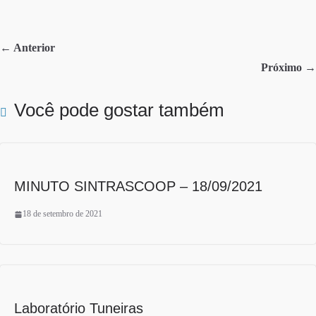
bo
tte
re
ok
r
← Anterior
Próximo →
Você pode gostar também
MINUTO SINTRASCOOP – 18/09/2021
18 de setembro de 2021
Laboratório Tuneiras