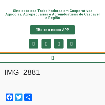
Sindicato dos Trabalhadores em Cooperativas
Agrícolas, Agropecuárias e Agroindustriais de Cascavel
e Região
Baixe o nosso APP
IMG_2881
Fa
T
S
ce
wi
ha