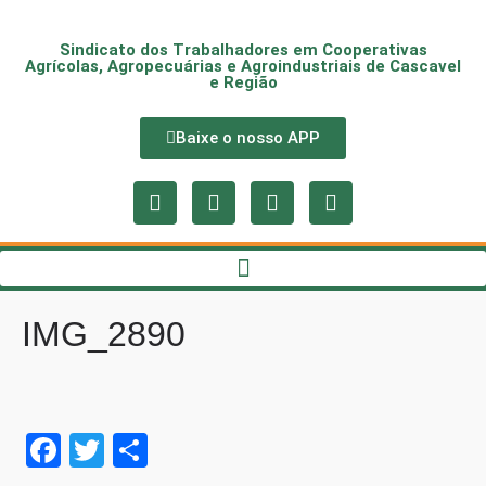
Sindicato dos Trabalhadores em Cooperativas
Agrícolas, Agropecuárias e Agroindustriais de Cascavel
e Região
Baixe o nosso APP
IMG_2890
Fa
T
S
ce
wi
ha