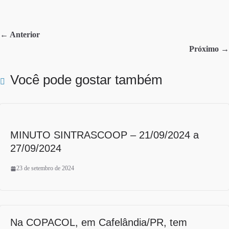
bo
tte
re
ok
r
← Anterior
Próximo →
Você pode gostar também
MINUTO SINTRASCOOP – 21/09/2024 a
27/09/2024
23 de setembro de 2024
Na COPACOL, em Cafelândia/PR, tem