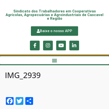
Sindicato dos Trabalhadores em Cooperativas
Agrícolas, Agropecuárias e Agroindustriais de Cascavel
e Região
Baixe o nosso APP
IMG_2939
F
T
S
a
w
h