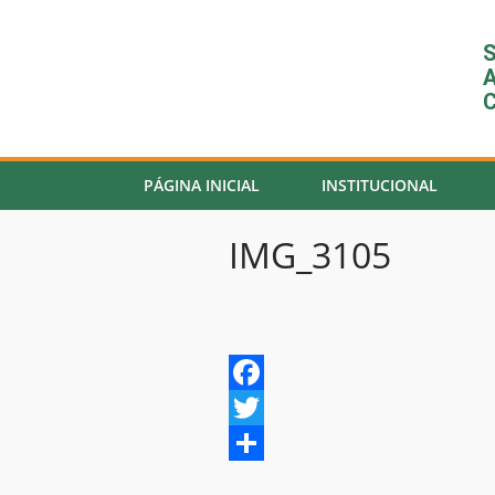
S
A
C
PÁGINA INICIAL
INSTITUCIONAL
IMG_3105
F
a
T
c
w
S