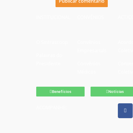
INSTITUCIONAL
CONVÊNIOS
ACT/C
O Sintrascoop
Convênios
Acord
Empresariais
Coleti
Palavras do
Presidente
Convênios
Conve
Médicos
Coleti
Benefícios
Notícias
ACOMPANHE: