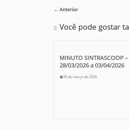
e
i
h
← Anterior
b
t
a
o
t
r
Você pode gostar 
o
e
e
k
r
MINUTO SINTRASCOOP –
28/03/2026 a 03/04/2026
30 de março de 2026