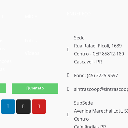
ENDEREÇO
CT
MÍDIA
Sede
os
Fotos
Rua Rafael Picoli, 1639
vos
Vídeos
Centro - CEP 85812-180
nções
Cascavel - PR
vas
Fone: (45) 3225-9597
Contato
sintrascoop@sintrascoo
SubSede
Avenida Marechal Lott, 5
Centro
Cafelândia - PR