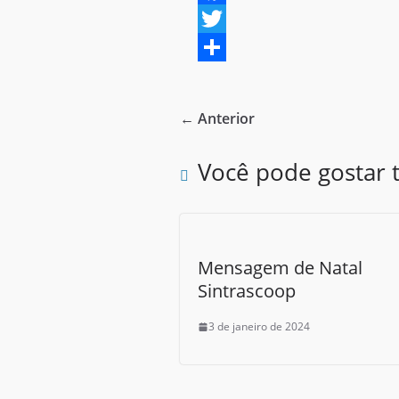
F
a
T
c
w
S
e
i
h
← Anterior
b
t
a
o
t
r
Você pode gostar
o
e
e
k
r
Mensagem de Natal
Sintrascoop
3 de janeiro de 2024