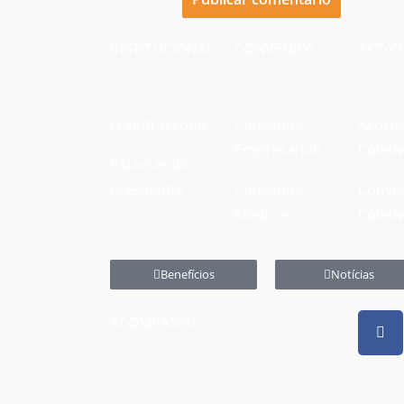
INSTITUCIONAL
CONVÊNIOS
ACT/C
O Sintrascoop
Convênios
Acord
Empresariais
Coleti
Palavras do
Presidente
Convênios
Conve
Médicos
Coleti
Benefícios
Notícias
ACOMPANHE: