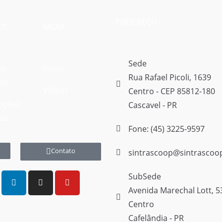
ENDEREÇO
CT
MÍDIA
Sede
os
Fotos
Rua Rafael Picoli, 1639
vos
Vídeos
Centro - CEP 85812-180
nções
Cascavel - PR
vas
Fone: (45) 3225-9597
Contato
sintrascoop@sintrascoo
SubSede
Avenida Marechal Lott, 5
Centro
Cafelândia - PR