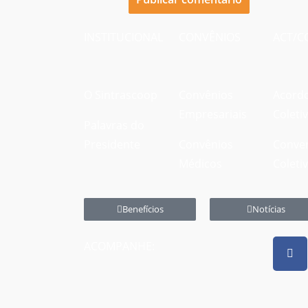
INSTITUCIONAL
CONVÊNIOS
ACT/C
O Sintrascoop
Convênios
Acord
Empresariais
Coleti
Palavras do
Presidente
Convênios
Conve
Médicos
Coleti
Benefícios
Notícias
ACOMPANHE: