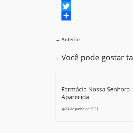
F
a
T
c
w
S
e
i
h
← Anterior
b
t
a
o
t
r
Você pode gostar 
o
e
e
k
r
Farmácia Nossa Senhora
Aparecida
24 de junho de 2021