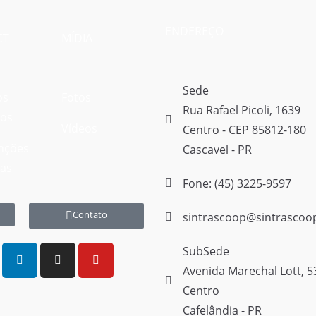
ENDEREÇO
CT
MÍDIA
Sede
os
Fotos
Rua Rafael Picoli, 1639
vos
Vídeos
Centro - CEP 85812-180
nções
Cascavel - PR
vas
Fone: (45) 3225-9597
Contato
sintrascoop@sintrascoo
SubSede
Avenida Marechal Lott, 5
Centro
Cafelândia - PR