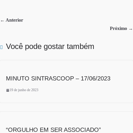
bo
tte
re
ok
r
← Anterior
Próximo →
Você pode gostar também
MINUTO SINTRASCOOP – 17/06/2023
19 de junho de 2023
“ORGULHO EM SER ASSOCIADO”