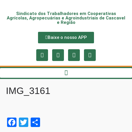
Sindicato dos Trabalhadores em Cooperativas
Agrícolas, Agropecuárias e Agroindustriais de Cascavel
e Região
Baixe o nosso APP
IMG_3161
Fa
T
S
ce
wi
ha