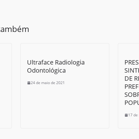
 também
Ultraface Radiologia
PRES
Odontológica
SINT
DE 
24 de maio de 2021
PREF
SOB
POP
17 de