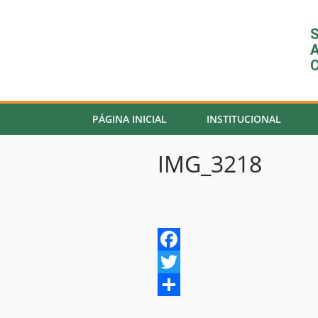
S
A
C
PÁGINA INICIAL
INSTITUCIONAL
IMG_3218
F
a
T
c
w
S