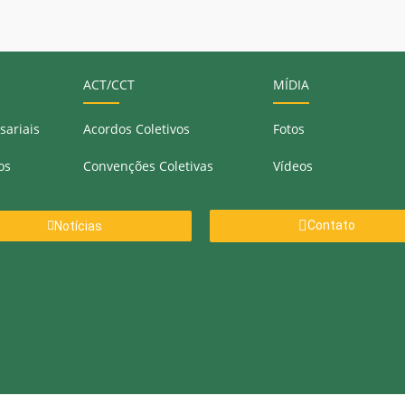
ACT/CCT
MÍDIA
sariais
Acordos Coletivos
Fotos
os
Convenções Coletivas
Vídeos
Contato
Notícias