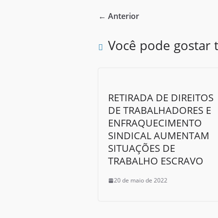
e
i
h
← Anterior
b
t
a
o
t
r
Você pode gostar
o
e
e
k
r
RETIRADA DE DIREITOS
DE TRABALHADORES E
ENFRAQUECIMENTO
SINDICAL AUMENTAM
SITUAÇÕES DE
TRABALHO ESCRAVO
20 de maio de 2022