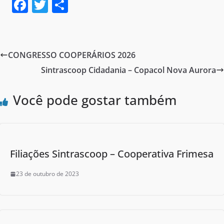
F
T
S
a
w
h
c
itt
ar
e
er
e
CONGRESSO COOPERÁRIOS 2026
b
Sintrascoop Cidadania – Copacol Nova Aurora
o
o
Você pode gostar também
k
Filiações Sintrascoop – Cooperativa Frimesa
23 de outubro de 2023