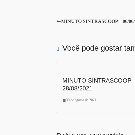
ce
wi
ha
bo
tte
re
ok
r
MINUTO SINTRASCOOP – 06/06/20
Você pode gostar t
MINUTO SINTRASCOOP 
28/08/2021
30 de agosto de 2021