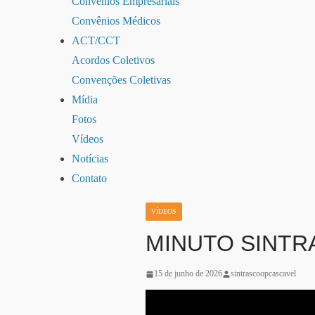
Convênios Empresariais
Convênios Médicos
ACT/CCT
Acordos Coletivos
Convenções Coletivas
Mídia
Fotos
Vídeos
Notícias
Contato
VÍDEOS
MINUTO SINTRA
15 de junho de 2026
sintrascoopcascavel