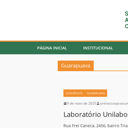
S
A
C
PÁGINA INICIAL
INSTITUCIONAL
Guarapuava
CONVÊNIOS
GUARAPUAVA
9 de maio de 2025
sintrascoopcasca
Laboratório Unilabo
Rua Frei Caneca, 2456, bairro Tria