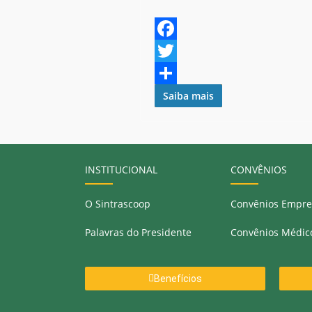
F
a
T
c
w
S
Saiba mais
e
i
h
b
t
a
o
t
r
INSTITUCIONAL
CONVÊNIOS
o
e
e
O Sintrascoop
Convênios Empre
k
r
Palavras do Presidente
Convênios Médic
Benefícios