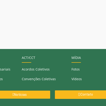
ACT/CCT
MÍDIA
sariais
Acordos Coletivos
Fotos
os
Convenções Coletivas
Vídeos
Contato
Notícias