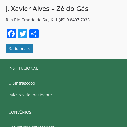
J. Xavier Alves – Zé do Gás
Rua Rio Grande do Sul, 611 (45) 9.8407-7036
F
T
S
a
w
h
c
itt
ar
Saiba mais
e
er
e
b
INSTITUCIONAL
o
O Sintrascoop
o
k
Palavras do Presidente
CONVÊNIOS