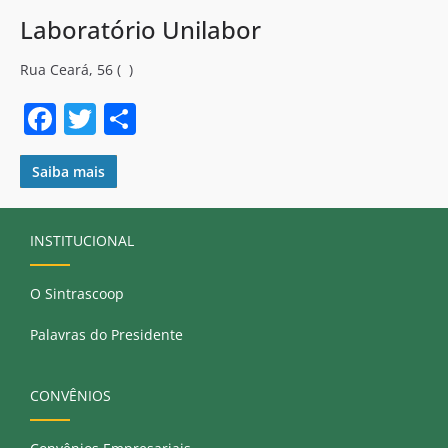
Laboratório Unilabor
Rua Ceará, 56 ( )
F
T
S
a
w
h
c
itt
ar
Saiba mais
e
er
e
b
INSTITUCIONAL
o
O Sintrascoop
o
k
Palavras do Presidente
CONVÊNIOS