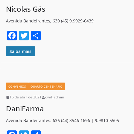
Nícolas Gás
Avenida Bandeirantes, 630 (45) 9.9929-6439
F
T
S
a
w
h
c
itt
ar
Saiba mais
e
er
e
b
o
CONVÊNIOS
QUARTO CENTENÁRIO
o
16 de abril de 2021
dwd_admin
k
DaniFarma
Avenida Bandeirantes, 636 (44) 3546-1696 | 9.9810-5505