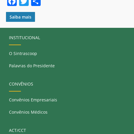
F
T
S
a
w
h
c
itt
ar
Saiba mais
e
er
e
b
INSTITUCIONAL
o
O Sintrascoop
o
k
Palavras do Presidente
CONVÊNIOS
Convênios Empresariais
Convênios Médicos
ACT/CCT