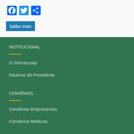
F
T
S
a
w
h
c
itt
ar
Saiba mais
e
er
e
b
INSTITUCIONAL
o
O Sintrascoop
o
k
Palavras do Presidente
CONVÊNIOS
Convênios Empresariais
Convênios Médicos