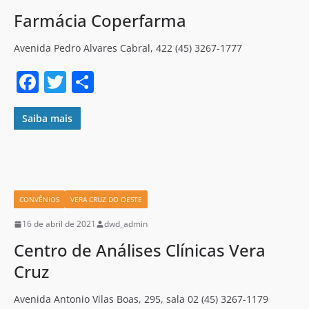
Farmácia Coperfarma
Avenida Pedro Alvares Cabral, 422 (45) 3267-1777
F
T
S
a
w
h
c
itt
ar
Saiba mais
e
er
e
b
o
CONVÊNIOS
VERA CRUZ DO OESTE
o
16 de abril de 2021
dwd_admin
k
Centro de Análises Clínicas Vera
Cruz
Avenida Antonio Vilas Boas, 295, sala 02 (45) 3267-1179