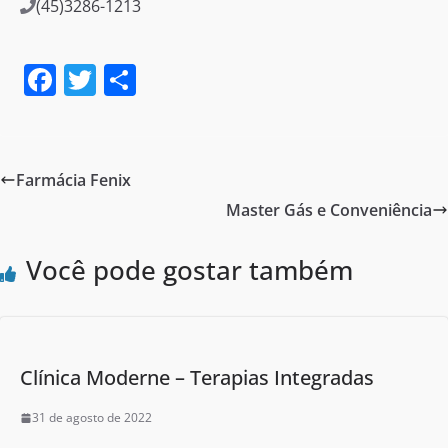
(45)3286-1213
F
T
S
a
w
h
c
itt
ar
e
er
e
Farmácia Fenix
b
Master Gás e Conveniência
o
o
Você pode gostar também
k
Clínica Moderne – Terapias Integradas
31 de agosto de 2022