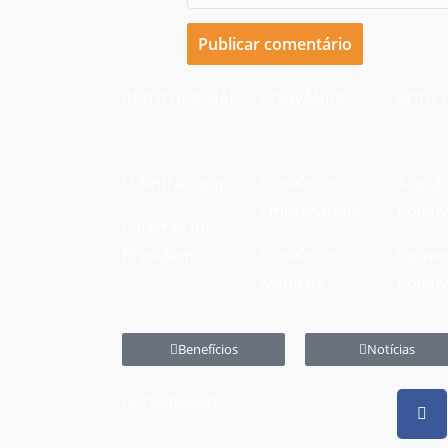
INSTITUCIONAL
CONVÊNIOS
ACT/C
O Sintrascoop
Convênios
Acord
Empresariais
Coleti
Palavras do
Presidente
Convênios
Conve
Médicos
Coleti
Benefícios
Notícias
ACOMPANHE: