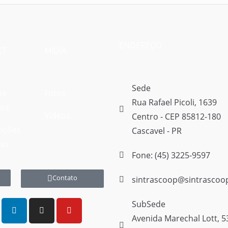
ENDEREÇO
CT
MÍDIA
Sede
os
Fotos
Rua Rafael Picoli, 1639
vos
Vídeos
Centro - CEP 85812-180
nções
Cascavel - PR
vas
Fone: (45) 3225-9597
Contato
sintrascoop@sintrascoo
SubSede
Avenida Marechal Lott, 5