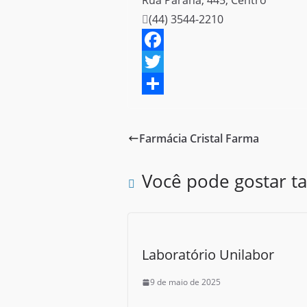
Rua Paraná, 445, Centro
(44) 3544-2210
F
a
T
c
w
S
e
i
h
Farmácia Cristal Farma
b
t
a
o
t
r
Você pode gostar 
o
e
e
k
r
Laboratório Unilabor
9 de maio de 2025