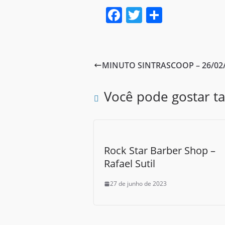
F
T
S
a
w
h
c
itt
ar
e
er
e
MINUTO SINTRASCOOP – 26/02
b
o
Você pode gostar 
o
k
Rock Star Barber Shop –
Rafael Sutil
27 de junho de 2023