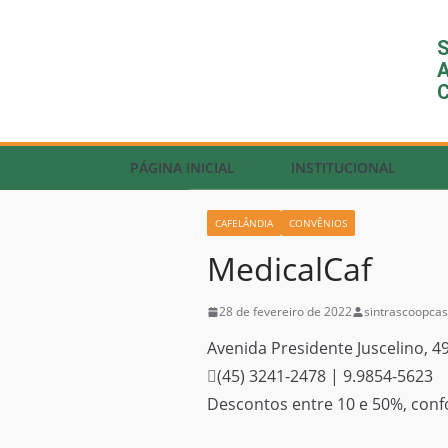
S
A
C
PÁGINA INICIAL
INSTITUCIONAL
CAFELÂNDIA
CONVÊNIOS
MedicalCaf
28 de fevereiro de 2022
sintrascoopcas
Avenida Presidente Juscelino, 49
(45) 3241-2478 | 9.9854-5623
Descontos entre 10 e 50%, conf