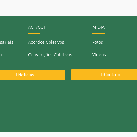
ACT/CCT
MÍDIA
sariais
Acordos Coletivos
Fotos
os
Convenções Coletivas
Vídeos
Contato
Notícias