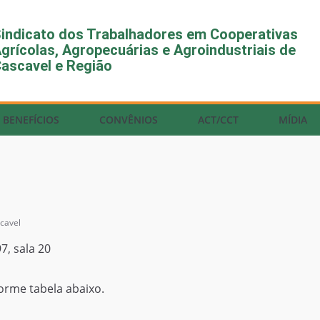
indicato dos Trabalhadores em Cooperativas
grícolas, Agropecuárias e Agroindustriais de
ascavel e Região
BENEFÍCIOS
CONVÊNIOS
ACT/CCT
MÍDIA
cavel
7, sala 20
orme tabela abaixo.