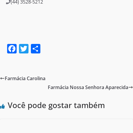
(44) 3528-5212
F
T
S
a
w
h
c
itt
ar
e
er
e
Farmácia Carolina
b
Farmácia Nossa Senhora Aparecida
o
o
Você pode gostar também
k