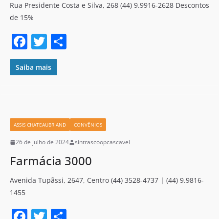
Rua Presidente Costa e Silva, 268 (44) 9.9916-2628 Descontos
de 15%
F
T
S
a
w
h
c
itt
ar
Saiba mais
e
er
e
b
o
ASSIS CHATEAUBRIAND
CONVÊNIOS
o
26 de julho de 2024
sintrascoopcascavel
k
Farmácia 3000
Avenida Tupãssi, 2647, Centro (44) 3528-4737 | (44) 9.9816-
1455
F
T
S