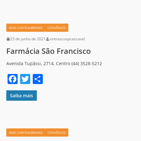
e
er
e
b
o
ASSIS CHATEAUBRIAND
CONVÊNIOS
o
23 de junho de 2021
sintrascoopcascavel
k
Farmácia São Francisco
Avenida Tupãssi, 2714, Centro (44) 3528-5212
F
T
S
a
w
h
c
itt
ar
Saiba mais
e
er
e
b
o
ASSIS CHATEAUBRIAND
CONVÊNIOS
o