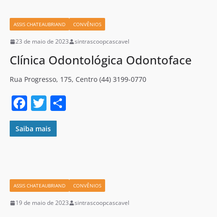
b
o
ASSIS CHATEAUBRIAND
CONVÊNIOS
o
23 de maio de 2023
sintrascoopcascavel
k
Clínica Odontológica Odontoface
Rua Progresso, 175, Centro (44) 3199-0770
F
T
S
a
w
h
c
itt
ar
Saiba mais
e
er
e
b
o
ASSIS CHATEAUBRIAND
CONVÊNIOS
o
19 de maio de 2023
sintrascoopcascavel
k