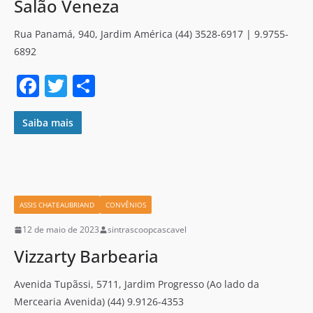
Salão Veneza
Rua Panamá, 940, Jardim América (44) 3528-6917 | 9.9755-
6892
F
T
S
a
w
h
c
itt
ar
Saiba mais
e
er
e
b
o
ASSIS CHATEAUBRIAND
CONVÊNIOS
o
12 de maio de 2023
sintrascoopcascavel
k
Vizzarty Barbearia
Avenida Tupãssi, 5711, Jardim Progresso (Ao lado da
Mercearia Avenida) (44) 9.9126-4353