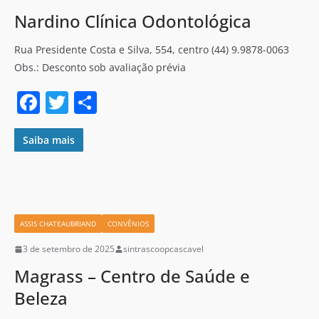
Nardino Clínica Odontológica
Rua Presidente Costa e Silva, 554, centro (44) 9.9878-0063
Obs.: Desconto sob avaliação prévia
F
T
S
a
w
h
c
itt
ar
Saiba mais
e
er
e
b
o
ASSIS CHATEAUBRIAND
CONVÊNIOS
o
3 de setembro de 2025
sintrascoopcascavel
k
Magrass – Centro de Saúde e
Beleza