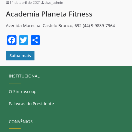
14 de abril de 2021
dwd_admin
k
Academia Planeta Fitness
Avenida Marechal Castelo Branco, 692 (44) 9.9889-7964
F
T
S
a
w
h
c
itt
ar
Saiba mais
e
er
e
b
INSTITUCIONAL
o
O Sintrascoop
o
k
Palavras do Presidente
CONVÊNIOS