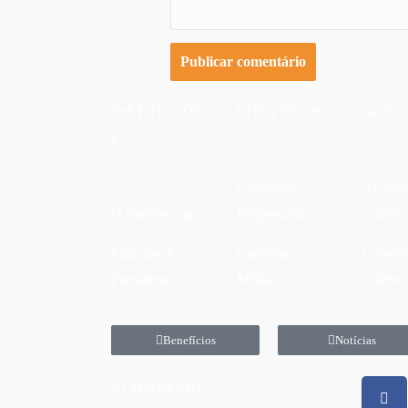
INSTITUCIONA
CONVÊNIOS
ACT/C
L
Convênios
Acordo
O Sintrascoop
Empresariais
Coletiv
Palavras do
Convênios
Conven
Presidente
Médicos
Coletiv
Benefícios
Notícias
ACOMPANHE: