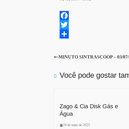
F
a
T
c
w
S
e
i
h
MINUTO SINTRASCOOP – 03/07/
b
t
a
o
t
r
Você pode gostar t
o
e
e
k
r
Zago & Cia Disk Gás e
Água
19 de maio de 2025