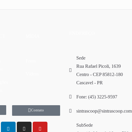
ENDEREÇO
CT
MÍDIA
Sede
s
Fotos
Rua Rafael Picoli, 1639
os
Vídeos
Centro - CEP 85812-180
ções
Cascavel - PR
as
Fone: (45) 3225-9597
Contato
sintrascoop@sintrascoop.com
SubSede