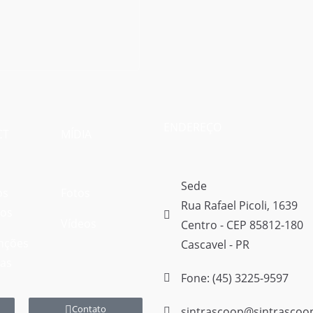
ENDEREÇO
CT
MÍDIA
Sede
os
Fotos
Rua Rafael Picoli, 1639
vos
Vídeos
Centro - CEP 85812-180
nções
Cascavel - PR
vas
Fone: (45) 3225-9597
Contato
sintrascoop@sintrascoo