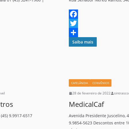
F
a
T
c
w
S
Saiba mais
e
i
h
b
t
a
o
t
r
o
e
e
CAFELÂNDIA
CONVÊNIOS
k
r
vel
28 de fevereiro de 2022
sintrasc
tros
MedicalCaf
 (45) 9.9917-6517
Avenida Presidente Juscelino, 4
9.9854-5623 Descontos entre 1