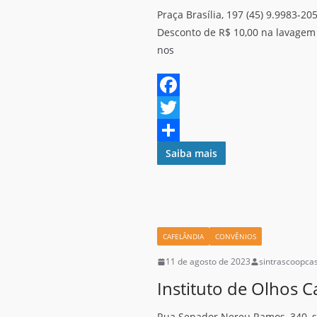
Praça Brasília, 197 (45) 9.9983-20
Desconto de R$ 10,00 na lavagem
nos
F
a
T
c
w
S
Saiba mais
e
i
h
b
t
a
o
t
r
CAFELÂNDIA
CONVÊNIOS
o
e
e
11 de agosto de 2023
sintrascoopca
k
r
Instituto de Olhos C
Rua Senador Nereu Ramos, 340, sa