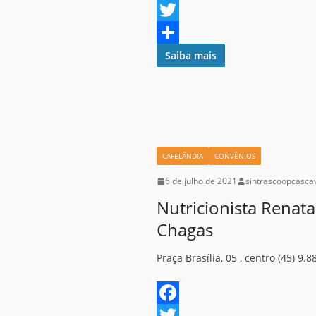
F
a
T
c
w
S
Saiba mais
e
i
h
b
t
a
o
t
r
o
e
e
CAFELÂNDIA
CONVÊNIOS
k
r
6 de julho de 2021
sintrascoopcasca
Nutricionista Renata
Chagas
Praça Brasília, 05 , centro (45) 9.
F