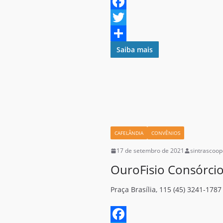
F
a
T
c
w
S
Saiba mais
e
i
h
b
t
a
o
t
r
o
e
e
k
r
CAFELÂNDIA
CONVÊNIOS
17 de setembro de 2021
sintrascoop
OuroFisio Consórci
Praça Brasília, 115 (45) 3241-1787