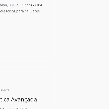
ion, 381 (45) 9.9956-7704
cessórios para celulares
ascavel
ética Avançada
 (45) 9.9830-9936