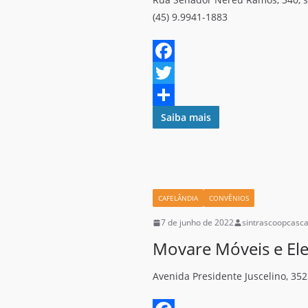
(45) 9.9941-1883
F
a
T
c
w
S
Saiba mais
e
i
h
b
t
a
o
t
r
CAFELÂNDIA
CONVÊNIOS
o
e
e
7 de junho de 2022
sintrascoopcasca
k
r
Movare Móveis e Ele
Avenida Presidente Juscelino, 352