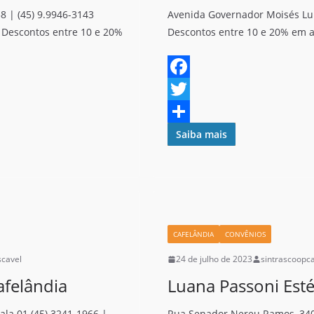
58 | (45) 9.9946-3143
Avenida Governador Moisés Lup
 Descontos entre 10 e 20%
Descontos entre 10 e 20% em a
F
a
T
c
w
S
Saiba mais
e
i
h
b
t
a
o
t
r
o
e
e
CAFELÂNDIA
CONVÊNIOS
k
r
scavel
24 de julho de 2023
sintrascoopc
afelândia
Luana Passoni Est
la 01 (45) 3241-1966 |
Rua Senador Nereu Ramos, 340