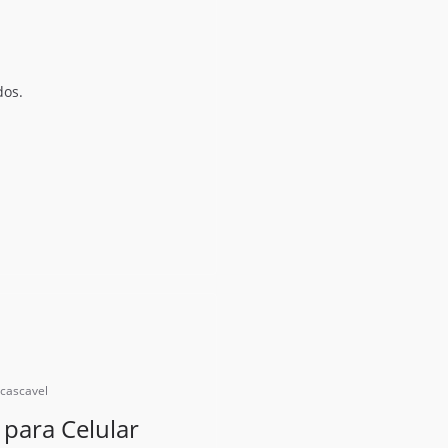
dos.
pcascavel
 para Celular