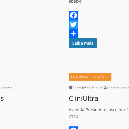
abaixo.
F
a
T
c
w
S
Saiba mais
e
i
h
b
t
a
o
t
r
CAFELÂNDIA
CONVÊNIOS
o
e
e
cascavel
13 de julho de 2021
sintrascoopc
k
r
os
CliniUltra
Avenida Presidente Juscelino, 
6736