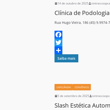
14 de outubro de 2025
sintrascoopc
Clínica de Podologi
Rua Hugo Vieira, 186 (45) 9.9974-
F
a
T
c
w
S
Saiba mais
e
i
h
b
t
a
o
t
r
CAFELÂNDIA
CONVÊNIOS
o
e
e
5 de setembro de 2025
sintrascoopc
k
r
Slash Estética Autom