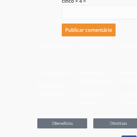
cinco × 4 =
INSTITUCIONAL
CONVÊNIOS
ACT/C
O Sintrascoop
Convênios
Acord
Empresariais
Coleti
Palavras do
Presidente
Convênios
Conve
Médicos
Coleti
Benefícios
Notícias