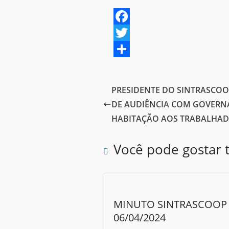
F
a
T
c
w
S
e
i
h
PRESIDENTE DO SINTRASCOO
b
t
a
DE AUDIÊNCIA COM GOVERNA
o
t
r
HABITAÇÃO AOS TRABALHA
o
e
e
Você pode gostar
k
r
MINUTO SINTRASCOOP 
06/04/2024