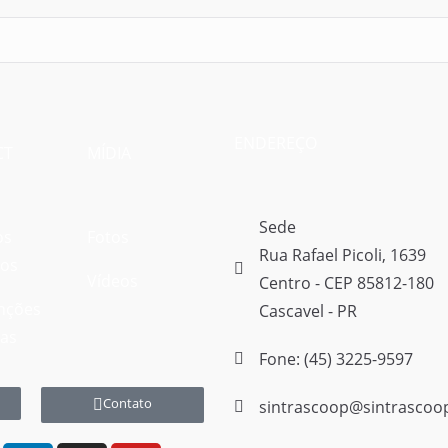
ENDEREÇO
CT
MÍDIA
Sede
os
Fotos
Rua Rafael Picoli, 1639
vos
Vídeos
Centro - CEP 85812-180
nções
Cascavel - PR
vas
Fone: (45) 3225-9597
Contato
sintrascoop@sintrascoo