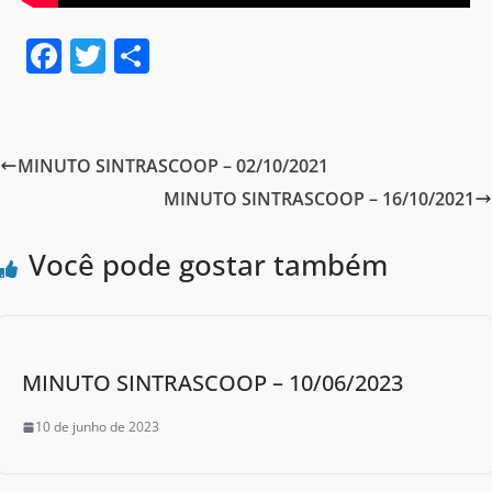
F
T
S
a
w
h
c
itt
ar
e
er
e
MINUTO SINTRASCOOP – 02/10/2021
b
MINUTO SINTRASCOOP – 16/10/2021
o
o
Você pode gostar também
k
MINUTO SINTRASCOOP – 10/06/2023
10 de junho de 2023