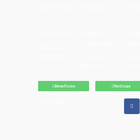
INSTITUCIONAL
CONVÊNIOS
ACT/C
O Sintrascoop
Convênios
Acord
Empresariais
Coleti
Palavras do
Presidente
Convênios
Conve
Médicos
Coleti
Benefícios
Notícias
ACOMPANHE: