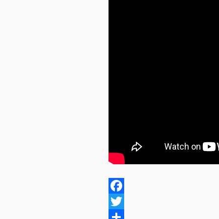
F
a
T