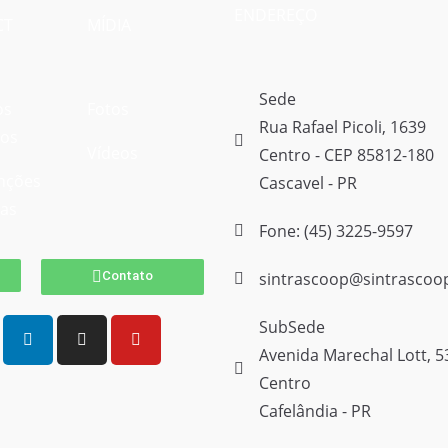
ENDEREÇO
CT
MÍDIA
Sede
os
Fotos
Rua Rafael Picoli, 1639
vos
Vídeos
Centro - CEP 85812-180
nções
Cascavel - PR
vas
Fone: (45) 3225-9597
Contato
sintrascoop@sintrascoo
SubSede
Avenida Marechal Lott, 5
Centro
Cafelândia - PR