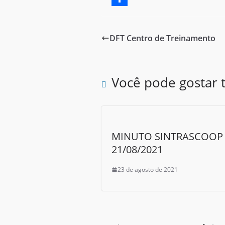
c
w
S
e
i
h
DFT Centro de Treinamento
b
t
a
o
t
r
o
e
e
Você pode gostar
k
r
MINUTO SINTRASCOOP 
21/08/2021
23 de agosto de 2021