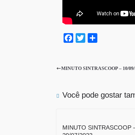
Fa
T
S
ce
wi
ha
bo
tte
re
ok
r
MINUTO SINTRASCOOP – 10/09/
Você pode gostar t
MINUTO SINTRASCOOP 