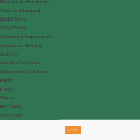
Palavras do Presidente
Vídeo Institucional
BENEFÍCIOS
CONVÊNIOS
Convênios Empresariais
Convênios Médicos
ACT/CCT
Acordos Coletivos
Convenções Coletivas
MÍDIA
Fotos
Vídeos
NOTÍCIAS
CONTATO
VÍDEOS